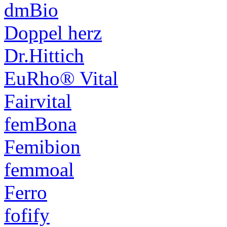
dmBio
Doppel herz
Dr.Hittich
EuRho® Vital
Fairvital
femBona
Femibion
femmoal
Ferro
fofify