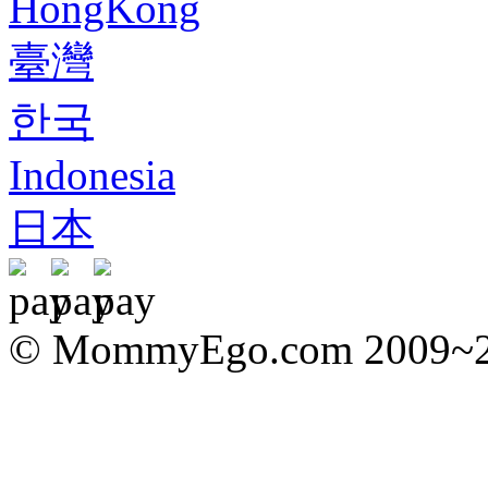
HongKong
臺灣
한국
Indonesia
日本
© MommyEgo.com 2009~202