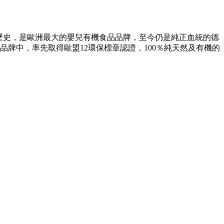
0多年的歷史，是歐洲最大的嬰兒有機食品品牌，至今仍是純正血統的德
品品牌中，率先取得歐盟12環保標章認證，100％純天然及有機的