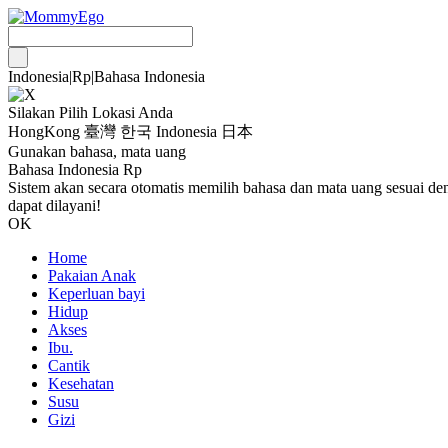
Indonesia
|
Rp
|
Bahasa Indonesia
Silakan Pilih Lokasi Anda
HongKong
臺灣
한국
Indonesia
日本
Gunakan bahasa, mata uang
Bahasa Indonesia Rp
Sistem akan secara otomatis memilih bahasa dan mata uang sesuai de
dapat dilayani!
OK
Home
Pakaian Anak
Keperluan bayi
Hidup
Akses
Ibu.
Cantik
Kesehatan
Susu
Gizi