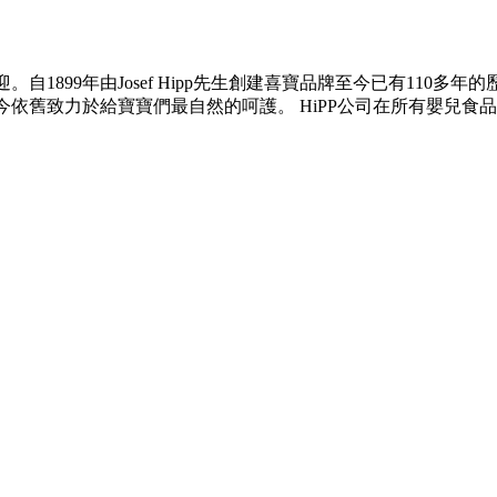
自1899年由Josef Hipp先生創建喜寶品牌至今已有11
至今依舊致力於給寶寶們最自然的呵護。 HiPP公司在所有嬰兒食