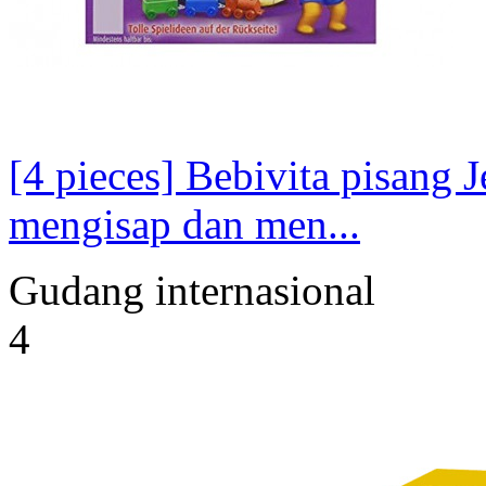
[4 pieces] Bebivita pisang 
mengisap dan men...
Gudang internasional
4