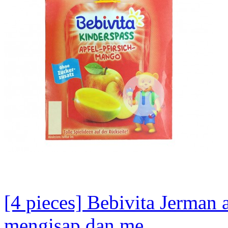
[4 pieces] Bebivita Jerman
mengisap dan me...