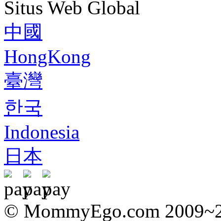
Situs Web Global
中國
HongKong
臺灣
한국
Indonesia
日本
© MommyEgo.com 2009~202