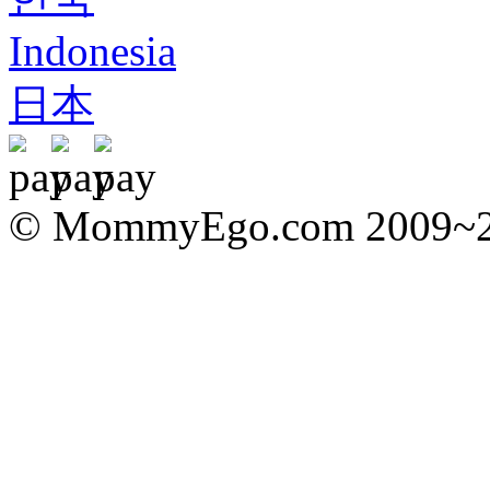
Indonesia
日本
© MommyEgo.com 2009~202