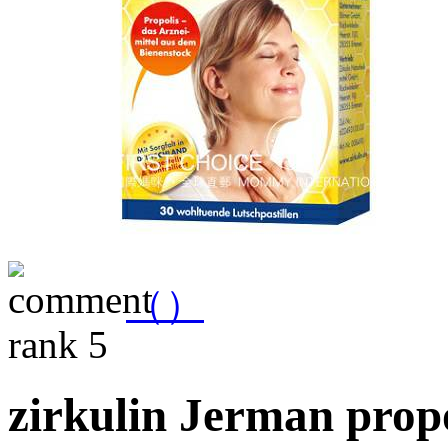
（
）
zirkulin Jerman propo